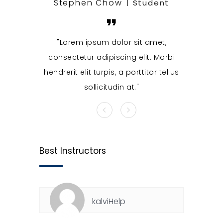
Stephen Chow
Step
Student
Lorem ipsum dolor sit amet,
Lore
consectetur adipiscing elit. Morbi
consecte
hendrerit elit turpis, a porttitor tellus
hendrerit 
sollicitudin at.
Best Instructors
kalviHelp