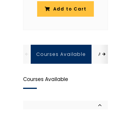
Add to Cart
Courses Available
About
A
Courses Available