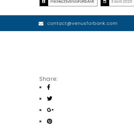
mIcHeL33vEnUsFoRbAnK
3 avril 2020
contact@venusforbank.com
Share: