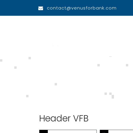
contact@venusforbank.com
Home
Header VFB
Header VFB